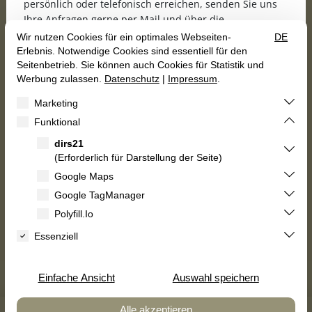
persönlich oder telefonisch erreichen, senden Sie uns
Ihre Anfragen gerne per Mail und über die
Anfrageformulare unserer Homepage.
Wir freuen uns, Sie ab dem 16.10.2026 wieder bei uns
begrüßen zu dürfen!
Gutscheine
Kulinarischer Kalender
Herzliche Grüße
Roberto Olla, Marina Bast
und das gesamte Karrenberg-Team
Zimmer buchen
Speisekarte


Holidaycheck
AGB
Impressum
Datenschutz
Erklärung zur Barrierefreiheit
Vertrag widerrufen
© 2026 Landhotel Karrenberg GbR — Site by
prointernet