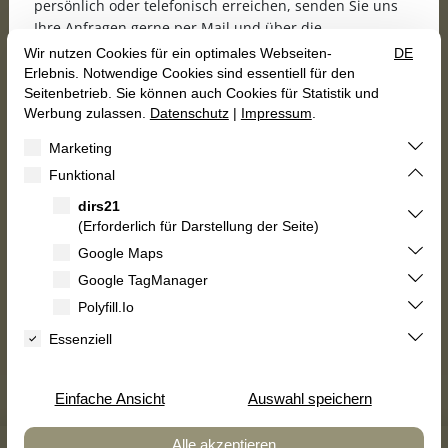
persönlich oder telefonisch erreichen, senden Sie uns
Ihre Anfragen gerne per Mail und über die
Anfrageformulare unserer Homepage.
Wir freuen uns, Sie ab dem 16.10.2026 wieder bei uns
begrüßen zu dürfen!
Gutscheine
Kulinarischer Kalender
Herzliche Grüße
Roberto Olla, Marina Bast
und das gesamte Karrenberg-Team
Zimmer buchen
Speisekarte


Holidaycheck
AGB
Impressum
Datenschutz
Erklärung zur Barrierefreiheit
Vertrag widerrufen
© 2026 Landhotel Karrenberg GbR — Site by
prointernet