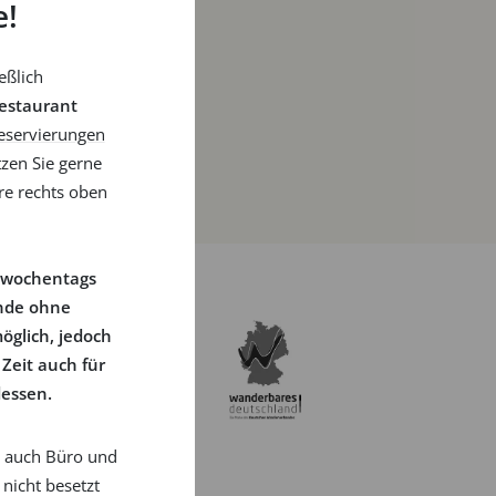
e!
eßlich
estaurant
eservierungen
zen Sie gerne
re rechts oben
 wochentags
nde ohne
öglich, jedoch
 Zeit auch für
essen.
s auch Büro und
 nicht besetzt