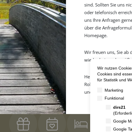
sind. Sollten Sie uns ni
oder telefonisch erreic
uns Ihre Anfragen gern
über die Anfrageformul
Homepage.
Wir freuen uns, Sie ab
wieder bei uns begrüße
Herzliche Grüße
Straßheck 3
55481 Kirchberg
Roberto Olla, Marina B
06763 93080
info@landhotel-karrenberg.de
und das gesamte Karr