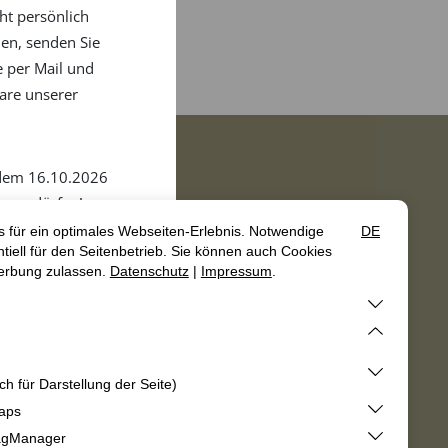
cht persönlich
hen, senden Sie
e per Mail und
are unserer
 dem 16.10.2026
n zu dürfen!
ast
enberg-Team