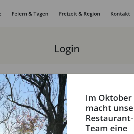
e
Feiern & Tagen
Freizeit & Region
Kontakt
Login
E-Mail
Im Oktober
Passwort
macht unse
Restaurant-
Login
Team eine