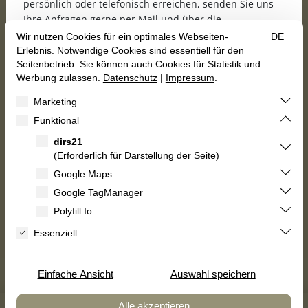
persönlich oder telefonisch erreichen, senden Sie uns
Ihre Anfragen gerne per Mail und über die
Anfrageformulare unserer Homepage.
Wir freuen uns, Sie ab dem 16.10.2026 wieder bei uns
begrüßen zu dürfen!
Gutscheine
Kulinarischer Kalender
Herzliche Grüße
Roberto Olla, Marina Bast
und das gesamte Karrenberg-Team
Zimmer buchen
Speisekarte


Holidaycheck
AGB
Impressum
Datenschutz
Erklärung zur Barrierefreiheit
Vertrag widerrufen
© 2026 Landhotel Karrenberg GbR — Site by
prointernet