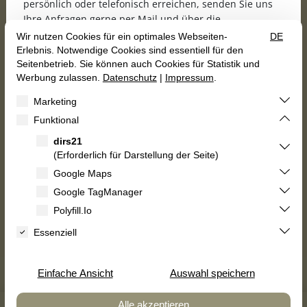
persönlich oder telefonisch erreichen, senden Sie uns
Ihre Anfragen gerne per Mail und über die
Anfrageformulare unserer Homepage.
Wir freuen uns, Sie ab dem 16.10.2026 wieder bei uns
begrüßen zu dürfen!
Gutscheine
Kulinarischer Kalender
Herzliche Grüße
Roberto Olla, Marina Bast
und das gesamte Karrenberg-Team
Zimmer buchen
Speisekarte


Holidaycheck
AGB
Impressum
Datenschutz
Erklärung zur Barrierefreiheit
Vertrag widerrufen
© 2026 Landhotel Karrenberg GbR — Site by
prointernet